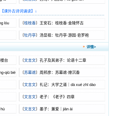
↓【课外古诗词诵读】↓
 lóu
〔
桂枝香
〕王安石：桂枝香·金陵怀古
〔
牡丹亭
〕汤显祖：牡丹亭·游园·皂罗袍
详情>
失楼台
〔
文言文
〕孔子及其弟子：论语十二章
qiū bié
〔
苏幕遮
〕周邦彦：苏幕遮·燎沉香
〔
文言文
〕礼记：大学之道｜dà xué zhī dào
〔
文言文
〕老子：《老子》四章
hù
〔
文言文
〕墨子：兼爱｜jiān ài