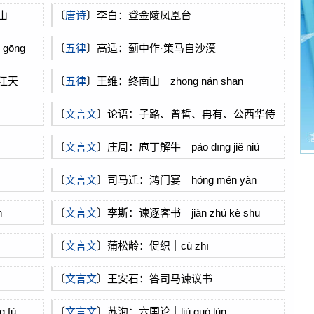
山
〔
唐诗
〕李白：登金陵凤凰台
gōng
〔
五律
〕高适：蓟中作·策马自沙漠
江天
〔
五律
〕王维：终南山｜zhōng nán shān
〔
文言文
〕论语：子路、曾皙、冉有、公西华侍
坐
〔
文言文
〕庄周：庖丁解牛｜páo dīng jiě niú
〔
文言文
〕司马迁：鸿门宴｜hóng mén yàn
n
〔
文言文
〕李斯：谏逐客书｜jiàn zhú kè shū
〔
文言文
〕蒲松龄：促织｜cù zhī
〔
文言文
〕王安石：答司马谏议书
 fù
〔
文言文
〕苏洵：六国论｜liù guó lùn