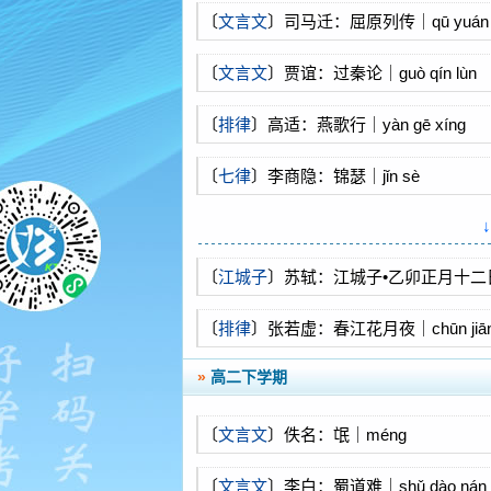
〔
文言文
〕司马迁：屈原列传｜qū yuán li
〔
文言文
〕贾谊：过秦论｜guò qín lùn
〔
排律
〕高适：燕歌行｜yàn gē xíng
〔
七律
〕李商隐：锦瑟｜jǐn sè
〔
江城子
〕苏轼：江城子•乙卯正月十二
〔
排律
〕张若虚：春江花月夜｜chūn jiāng
yuè yè
»
高二下学期
〔
文言文
〕佚名：氓｜méng
〔
文言文
〕李白：蜀道难｜shǔ dào nán