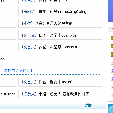
〔
乐府诗
〕曹操：短歌行｜duǎn gē xíng
〔
排律
〕李白：梦游天姥吟留别
»
〔
文言文
〕荀子：劝学｜quàn xué
〔
文言文
〕苏轼：赤壁赋｜chì bì fù
n jì
↓【课外古诗词诵读】↓
〔
文言文
〕佚名：静女｜jìng nǚ
fú róng
〔
虞美人
〕李煜：虞美人·春花秋月何时了
详情>