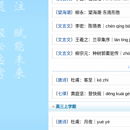
〔
望海潮
〕柳永：望海潮·东南形胜
〔
文言文
〕李密：陈情表｜chén qíng bi
〔
文言文
〕王羲之：兰亭集序｜lán tíng jí
〔
文言文
〕柳宗元：种树郭橐驼传｜zhòng
guō tuó tuó zhuàn
〔
唐诗
〕杜甫：客至｜kè zhì
〔
七律
〕黄庭坚：登快阁｜dēng kuài gé
»
高三上学期
〔
唐诗
〕杜甫：月夜｜yuè yè