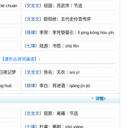
è chuán
〔
文言文
〕班固：苏武传｜节选
〔
文言文
〕欧阳修：五代史伶官传序
〔
排律
〕李贺：李凭箜篌引｜lǐ píng kōng hóu yǐn
〔
七律
〕陆游：书愤｜shū fèn
↓【课外古诗词诵读】↓
日夜记梦
〔
文言文
〕佚名：无衣｜wú yī
 huā
〔
排律
〕李白：将进酒｜qiāng jìn jiǔ
详情>
〔
文言文
〕屈原：离骚｜节选
〔
七律
〕杜甫：蜀相｜shǔ xiàng