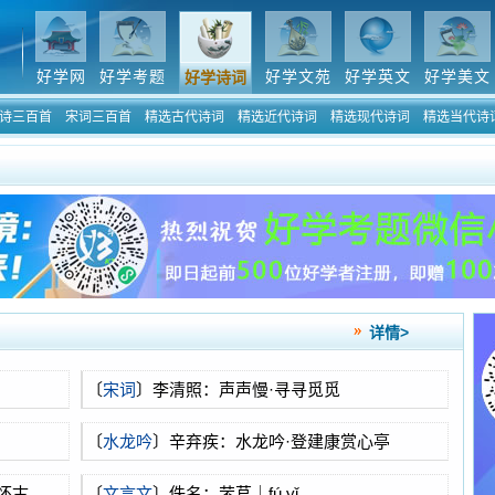
好学网
好学考题
好学文苑
好学英文
好学美文
好学诗词
诗三百首
宋词三百首
精选古代诗词
精选近代诗词
精选现代诗词
精选当代诗
详情>
〔
宋词
〕李清照：声声慢·寻寻觅觅
〔
水龙吟
〕辛弃疾：水龙吟·登建康赏心亭
怀古
〔
文言文
〕佚名：芣苢｜fú yǐ