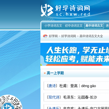
小学诗词古文
初中诗词古文
高中诗词古文
唐
好学网
>
好学诗词网
>
高中诗词古文大全
»
高一上学期
〔
唐诗
〕杜甫：登高｜dēng gāo
〔
现代诗
〕毛泽东：沁园春-长沙
〔
永遇乐
〕辛弃疾：永遇乐·京口北固亭