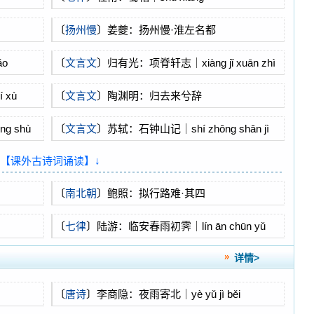
〔
扬州慢
〕姜夔：扬州慢·淮左名都
ǎo
〔
文言文
〕归有光：项脊轩志｜xiàng jǐ xuān zhì
 xù
〔
文言文
〕陶渊明：归去来兮辞
 shù
〔
文言文
〕苏轼：石钟山记｜shí zhōng shān jì
↓【课外古诗词诵读】↓
〔
南北朝
〕鲍照：拟行路难·其四
〔
七律
〕陆游：临安春雨初霁｜lín ān chūn yǔ
chū jì
详情>
〔
唐诗
〕李商隐：夜雨寄北｜yè yǔ jì běi