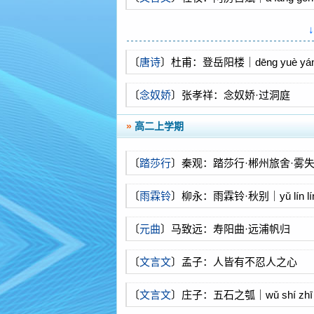
〔
唐诗
〕杜甫：登岳阳楼｜dēng yuè yáng
〔
念奴娇
〕张孝祥：念奴娇·过洞庭
»
高二上学期
〔
踏莎行
〕秦观：踏莎行·郴州旅舍·雾
〔
雨霖铃
〕柳永：雨霖铃·秋别｜yǔ lín líng-
〔
元曲
〕马致远：寿阳曲·远浦帆归
〔
文言文
〕孟子：人皆有不忍人之心
〔
文言文
〕庄子：五石之瓠｜wǔ shí zhī 