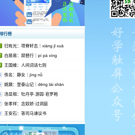
排行榜
归有光：项脊轩志｜xiàng jǐ xuā
1
白居易：琵琶行｜pí pá xíng
2
王国维：人间词话七则
3
佚名：静女｜jìng nǚ
4
姚鼐：登泰山记｜dēng tài shān
5
汤显祖：牡丹亭·游园·皂罗袍
6
张孝祥：念奴娇·过洞庭
7
王安石：答司马谏议书
8