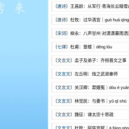
〔
唐诗
〕王昌龄：从军行·青海长云暗雪
〔
唐诗
〕杜牧：过华清宫｜guò huá qīng 
〔
宋词
〕柳永：八声甘州·对潇潇暮雨洒
〔
七律
〕杜甫：登楼｜dēng lóu
〔
文言文
〕孟子及弟子：齐桓晋文之事
〔
文言文
〕左丘明：烛之武退秦师
〔
文言文
〕关汉卿：窦娥冤｜dòu é yuā
〔
文言文
〕林觉民：与妻书｜yǔ qī shū
〔
文言文
〕魏征：谏太宗十思疏
〔
文言文
〕杜牧：阿房宫赋｜ā fáng gōng