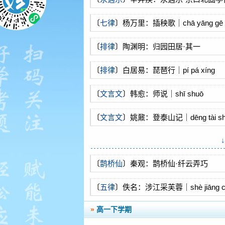
〔
七律
〕杨万里：插秧歌｜chā yāng gē
〔
排律
〕陶渊明：归园田居·其一
〔
排律
〕白居易：琵琶行｜pí pá xíng
〔
文言文
〕韩愈：师说｜shī shuō
〔
文言文
〕姚鼐：登泰山记｜dēng tài shā
〔
鹊桥仙
〕秦观：鹊桥仙·纤云弄巧
〔
五律
〕佚名：涉江采芙蓉｜shè jiāng cǎi 
»
高一下学期