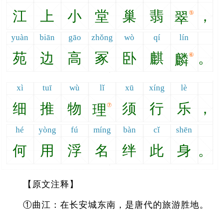
江
上
小
堂
巢
翡
，
⑤
翠
yuàn
biān
gāo
zhǒng
wò
qí
lín
苑
边
高
冢
卧
麒
。
⑥
麟
xì
tuī
wù
lǐ
xū
xíng
lè
细
推
物
须
行
乐
，
⑦
理
hé
yòng
fú
míng
bàn
cǐ
shēn
何
用
浮
名
绊
此
身
。
【原文注释】
①曲江：在长安城东南，是唐代的旅游胜地。