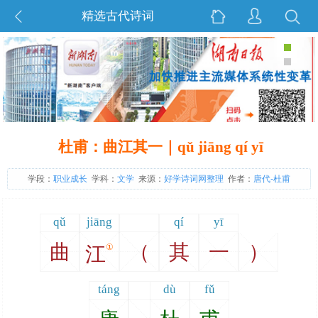
精选古代诗词
杜甫：曲江其一｜qǔ jiāng qí yī
学段：
职业成长
学科：
文学
来源：
好学诗词网整理
作者：
唐代-杜甫
qǔ
jiāng
qí
yī
曲
（
其
一
）
①
江
táng
dù
fǔ