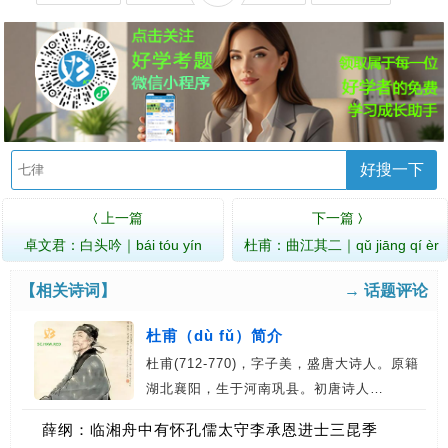
好搜一下
上一篇
下一篇
〈
〉
卓文君：白头吟｜bái tóu yín
杜甫：曲江其二｜qǔ jiāng qí èr
【相关诗词】
→ 话题评论
杜甫（dù fǔ）简介
杜甫(712-770)，字子美，盛唐大诗人。原籍
湖北襄阳，生于河南巩县。初唐诗人…
薛纲：临湘舟中有怀孔儒太守李承恩进士三昆季