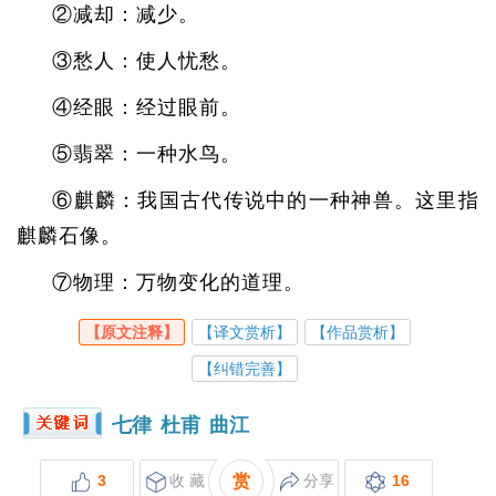
②减却：减少。
③愁人：使人忧愁。
④经眼：经过眼前。
⑤翡翠：一种水鸟。
⑥麒麟：我国古代传说中的一种神兽。这里指
麒麟石像。
⑦物理：万物变化的道理。
【原文注释】
【译文赏析】
【作品赏析】
【纠错完善】
七律
杜甫
曲江
3
收 藏
赏
分享
16