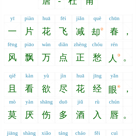
唐
-
杜
甫
yī
piàn
huā
fēi
jiǎn
què
chūn
一
片
花
飞
减
春
，
②
却
fēng
piāo
wàn
diǎn
zhèng
chóu
rén
风
飘
万
点
正
愁
。
③
人
qiě
kàn
yù
jìn
huā
jīng
yǎn
且
看
欲
尽
花
经
，
④
眼
mò
yàn
shāng
duō
jiǔ
rù
chún
莫
厌
伤
多
酒
入
唇
。
jiāng
shàng
xiǎo
táng
cháo
fěi
cuì