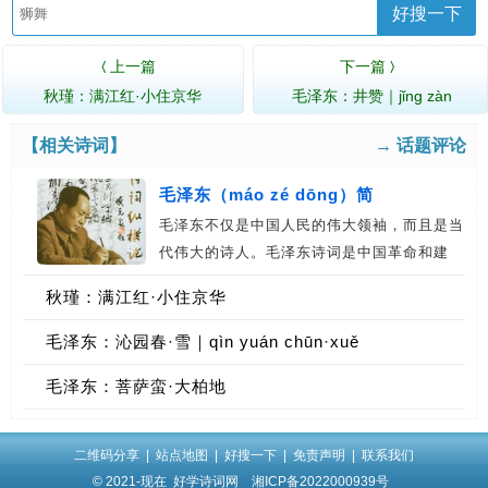
好搜一下
上一篇
下一篇
〈
〉
秋瑾：满江红·小住京华
毛泽东：井赞｜jǐng zàn
【相关诗词】
→ 话题评论
毛泽东（máo zé dōng）简
毛泽东不仅是中国人民的伟大领袖，而且是当
代伟大的诗人。毛泽东诗词是中国革命和建
设…
秋瑾：满江红·小住京华
毛泽东：沁园春·雪｜qìn yuán chūn·xuě
毛泽东：菩萨蛮·大柏地
二维码分享
|
站点地图
|
好搜一下
|
免责声明
|
联系我们
© 2021-现在
好学诗词网
湘ICP备2022000939号