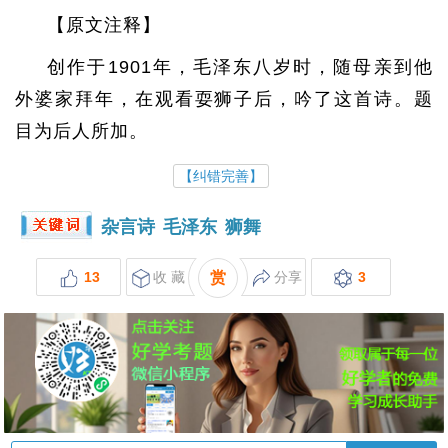
【原文注释】
创作于1901年，毛泽东八岁时，随母亲到他
外婆家拜年，在观看耍狮子后，吟了这首诗。题
目为后人所加。
【纠错完善】
杂言诗
毛泽东
狮舞
13
收 藏
赏
分享
3