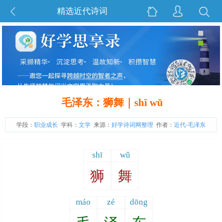
精选近代诗词
毛泽东：狮舞｜shī wǔ
学段：
职业成长
学科：
文学
来源：
好学诗词网整理
作者：
近代-毛泽东
shī
wǔ
狮
舞
máo
zé
dōng