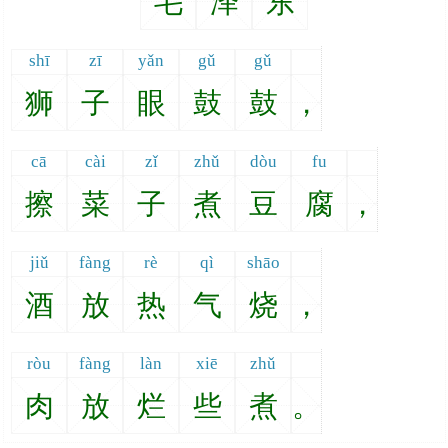
毛
泽
东
shī
zī
yǎn
gǔ
gǔ
狮
子
眼
鼓
鼓
，
cā
cài
zǐ
zhǔ
dòu
fu
擦
菜
子
煮
豆
腐
，
jiǔ
fàng
rè
qì
shāo
酒
放
热
气
烧
，
ròu
fàng
làn
xiē
zhǔ
肉
放
烂
些
煮
。